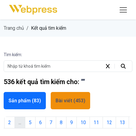
Trang chủ
Kết quả tìm kiếm
Tìm kiếm:
536
kết quả tìm kiếm cho:
""
Sản phẩm
(83)
Bài viết
(453)
1
2
...
5
6
7
8
9
10
11
12
13
1