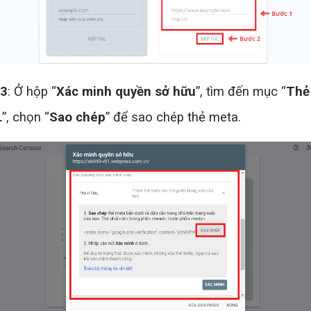
 3
: Ở hộp “
Xác minh quyền sở hữu
”, tìm đến mục “
Thẻ
L
”, chọn “
Sao chép
” để sao chép thẻ meta.