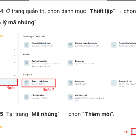
 4
: Ở trang quản trị, chọn danh mục “
Thiết lập
” → chọn
 lý mã nhúng
”.
 5
: Tại trang “
Mã nhúng
" → chọn “
Thêm mới
”.