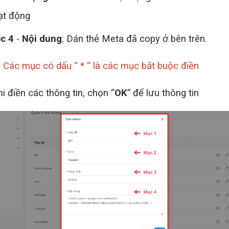
ạt động
c 4
-
Nội dung
: Dán thẻ Meta đã copy ở bên trên.
: Các mục có dấu “ * “ là các mục bắt buộc điền
Gửi đi
i điền các thông tin, chọn “
OK
” để lưu thông tin