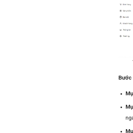
Bước
Mụ
Mụ
ng
Mụ