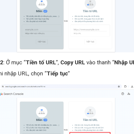
 2
: Ở mục “
Tiền tố URL
”,
Copy URL
vào thanh “
Nhập U
hi nhập URL, chọn “
Tiếp tục
”