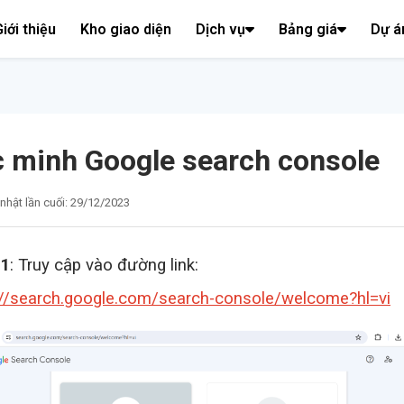
iới thiệu
Kho giao diện
Dịch vụ
Bảng giá
Dự á
 minh Google search console
nhật lần cuối: 29/12/2023
 1
: Truy cập vào đường link:
://search.google.com/search-console/welcome?hl=vi