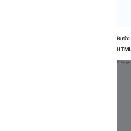
Bước
HTM