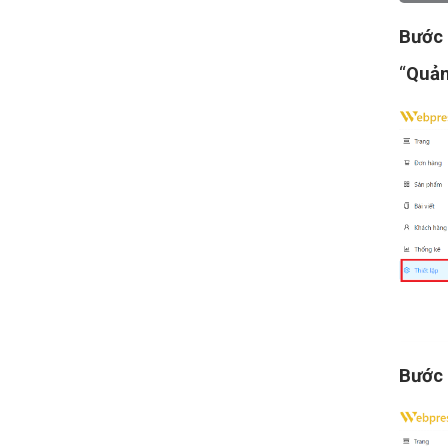
Bước
“
Quản
Bước