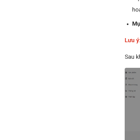
ho
Mụ
Lưu ý
Sau kh