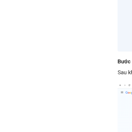
Bước
Sau k