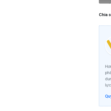
Chia s
Hơn
phâ
dun
lực
Quy