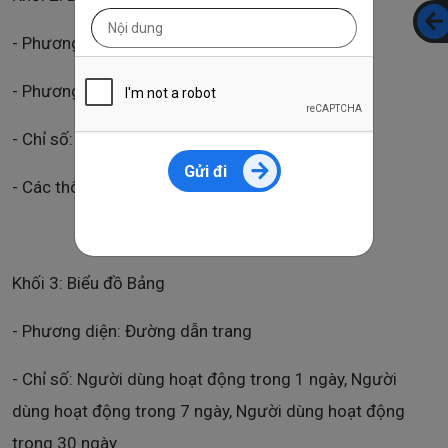
- Phương diện: Ngày trong tuần
- Phương diện phân tích: Không chọn
- Chỉ số: Phiên
Gửi đi
- Các thông số còn lại để mặc định
Khối 3: Biểu đồ Bảng
- Phương diện: Đường dẫn trang
- Chỉ số: Người dùng hoạt động trong 1 ngày, Người
dùng hoạt động trong 7 ngày, Người dùng hoạt động
trong 30 ngày