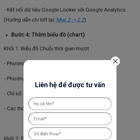
- Kết nối dữ liệu Google Looker với Google Analytics
(
Hướng dẫn chi tiết tại:
Mục 2 -> 2.2
)
Bước 4: Thêm biểu đồ (chart)
Khối 1: Biểu đồ Chuỗi thời gian mượt
- Phương diện: Ngày
- Phương diện phân tích: Tên sự kiện
Liên hệ để được tư vấn
- Chỉ số: Số lần xem
- Các thông số còn lại để mặc định
Khối 2: Biểu đồ Chuỗi thời gian mượt