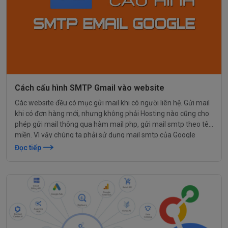
Cách cấu hình SMTP Gmail vào website
Các website đều có mục gửi mail khi có người liên hệ. Gửi mail
khi có đơn hàng mới, nhưng không phải Hosting nào cũng cho
phép gửi mail thông qua hàm mail php, gửi mail smtp theo tên
miền. Vì vậy chúng ta phải sử dụng mail smtp của Google
(SMTP Gmail) để gửi mail.
Đọc tiếp