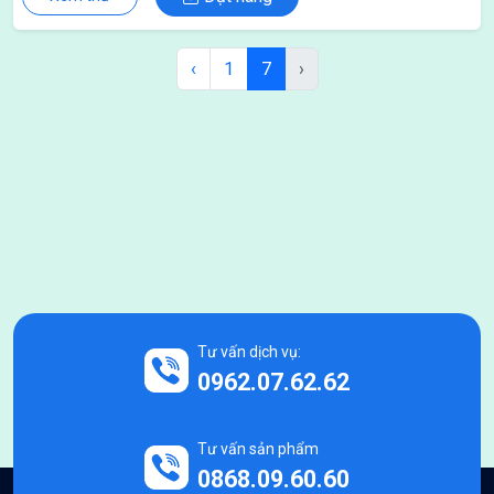
‹
1
7
›
Tư vấn dịch vụ:
0962.07.62.62
Tư vấn sản phẩm
0868.09.60.60