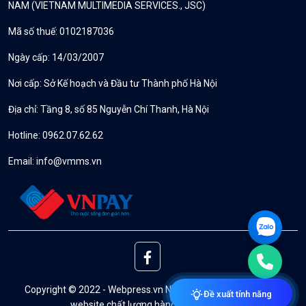
NAM (VIETNAM MULTIMEDIA SERVICES., JSC)
Mã số thuế: 0102187036
Ngày cấp: 14/03/2007
Nơi cấp: Sở Kế hoạch và Đầu tư Thành phố Hà Nội
Địa chỉ: Tầng 8, số 85 Nguyễn Chí Thanh, Hà Nội
Hotline: 0962.07.62.62
Email:
info@vmms.vn
Copyright © 2022 - Webpress.vn Nền tảng Quản lý & Thiết Kế
Đề xuất tính năng
website chất lượng hàng đầu Việt Nam