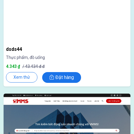
dsds44
Thực phẩm, đồ uống
4.343 ₫
/ 43.434 đ đ
Đặt hàng
Xem thử