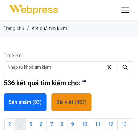
Trang chủ
Kết quả tìm kiếm
Tìm kiếm:
536
kết quả tìm kiếm cho:
""
Sản phẩm
(83)
Bài viết
(453)
1
2
...
5
6
7
8
9
10
11
12
13
1