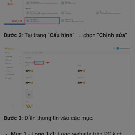
Bước 2
: Tại trang “
Cấu hình
" → chọn “
Chỉnh
sửa
”
Bước 3
: Điền thông tin vào các mục:
Mục 1
-
Logo 1x1
: Logo website trên PC kích