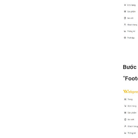
Bước
“
Foot