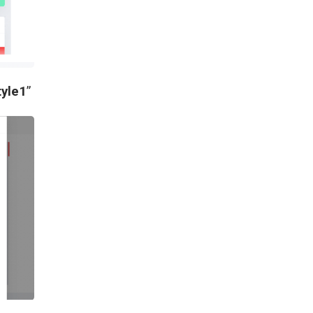
yle1
”