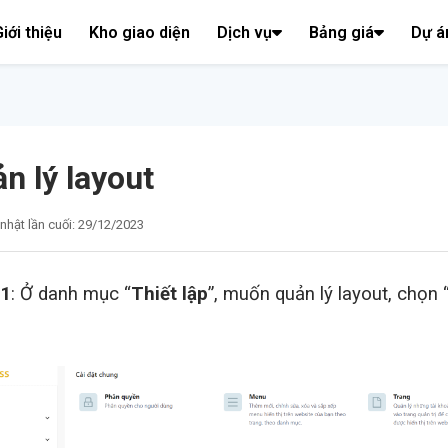
iới thiệu
Kho giao diện
Dịch vụ
Bảng giá
Dự á
n lý layout
nhật lần cuối: 29/12/2023
 1
: Ở danh mục “
Thiết lập
”, muốn quản lý layout, chọn 