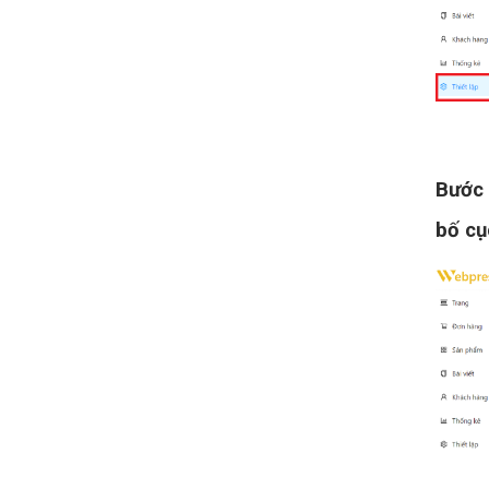
Bước
bố cụ