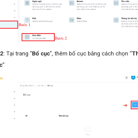
 2
: Tại trang “
Bố cục
", thêm bố cục bằng cách chọn “
T
c
”