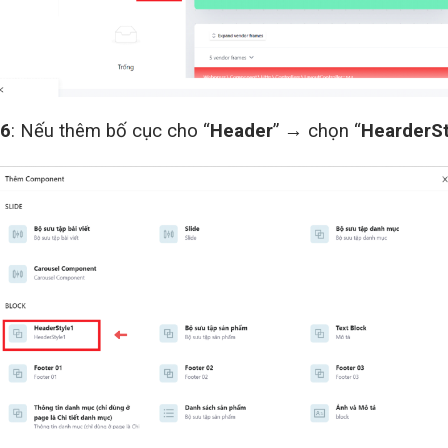
 6
: Nếu thêm bố cục cho “
Header
” → chọn “
HearderSt
Liên hệ để được tư vấn