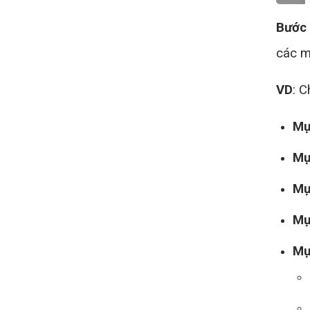
Bước
các 
VD
: C
Mụ
Mụ
Mụ
Mụ
Mụ