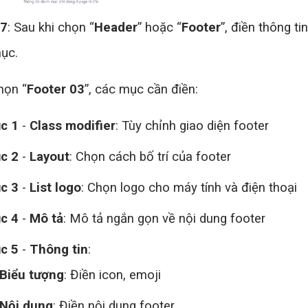
 7
: Sau khi chọn “
Header
” hoặc “
Footer
”, điền thông ti
mục.
họn “
Footer 03
”, các mục cần điền:
c 1
-
Class modifier
: Tùy chỉnh giao diện footer
c 2
-
Layout
: Chọn cách bố trí của footer
c 3
-
List logo
: Chọn logo cho máy tính và điện thoại
c 4
-
Mô tả
: Mô tả ngắn gọn về nội dung footer
c 5
-
Thông tin
:
Biểu tượng
: Điền icon, emoji
Nội dung
: Điền nội dung footer