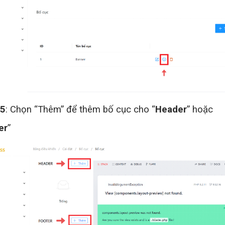
 5
: Chọn “Thêm” để thêm bố cục cho “
Header
” hoặc
er
”