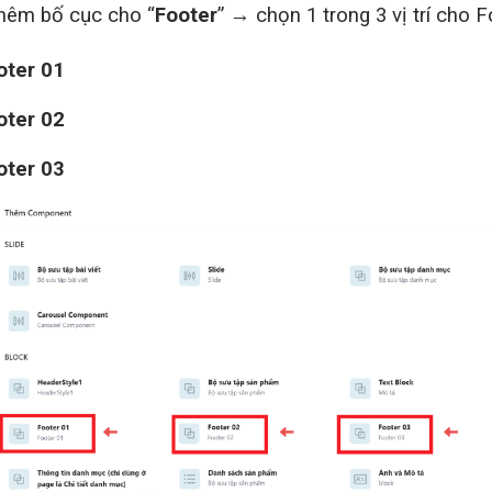
hêm bố cục cho “
Footer
” → chọn 1 trong 3 vị trí cho F
oter 01
oter 02
oter 03
Gửi đi