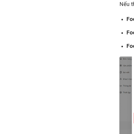
Nếu t
Fo
Fo
Fo