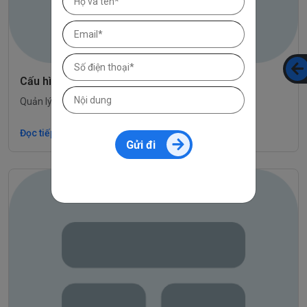
Cấu hình SEO
Quản lý thông tin tối ưu hóa công cụ tìm kiếm
Đọc tiếp
Gửi đi