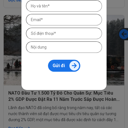
Đọc tiếp
với những mối đe dọa từ Nga.
Gửi đi
NATO Đầu Tư 1.500 Tỷ Đô Cho Quân Sự: Mục Tiêu
2% GDP Được Đặt Ra 11 Năm Trước Sắp Được Hoàn
Thành
Lãnh đạo NATO đã công bố rằng trong năm nay, tất cả các
nước thành viên sẽ đạt được mục tiêu chi tiêu quân sự tương
đương 2% GDP, một mục tiêu đã được xác định từ cách đây 11
năm.