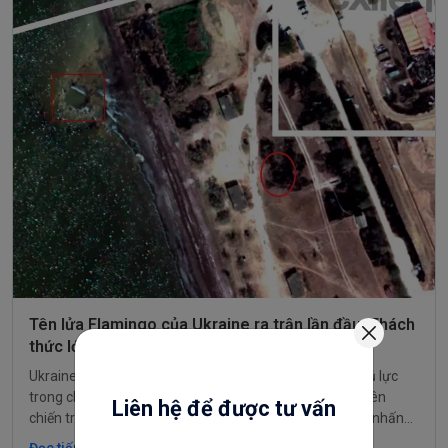
Tên lửa Flamingo của Ukraine ra trận lần đầu: Thách
thức lớn đối với Nga
Liên hệ để được tư vấn
Ukraine đã khẳng định rằng tên lửa Flamingo, vũ khí chủ lực
trong chiến tranh, đã lần đầu tiên hoạt động hiệu quả trên
chiến trường. Tổng thống Ukraine Volodymyr Zelensky nhấn
mạnh rằng đây là một bước tiến quan trọng trong việc đối phó