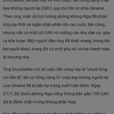
Drozdenko, đã báo cáo về một cuộc tấn công bằng máy
bay không người lái (UAV) quy mô lớn từ phía Ukraine.
Theo ông, mặc dù lực lượng phòng không Nga đã phản
ứng kịp thời và ngăn chặn phần lớn các cuộc tấn công,
nhưng vẫn có một số UAV rơi xuống các khu dân cư, gây
ra hỏa hoạn. Một người đàn ông đã thiệt mạng, trong khi
ba người khác, trong đó có một phụ nữ và hai thanh niên,
bị thương nhẹ.
Ông Drozdenko mô tả cuộc tấn công này là "chưa từng
có tiền lệ", khi có tổng cộng 51 máy bay không người lái
của Ukraine đã bị bắn hạ trong suốt trận đánh. Ngày
27/7, Bộ Quốc phòng Nga cũng thông báo gần 100 UAV
đã bị đánh chặn trong không phận Nga.