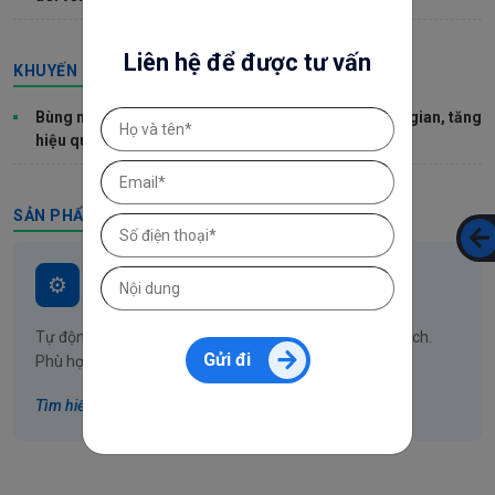
Liên hệ để được tư vấn
KHUYẾN MÃI HOT
Bùng nổ - Trợ lý AI: Tự động đăng bài, tiết kiệm thời gian, tăng
hiệu quả SEO!
SẢN PHẨM WEBPRESS
TRỢ LÝ AI
Tự động viết, tối ưu SEO và đăng bài lên website theo lịch.
Gửi đi
Phù hợp cho: Website bán hàng, blog, landing page,...
Tìm hiểu thêm >