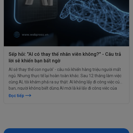
Sếp hỏi: "AI có thay thế nhân viên không?" - Câu trả
lời sẽ khiến bạn bất ngờ
AI sẽ thay thế con người' - câu nói khiến hàng triệu người mất
ngủ. Nhưng thực tế lại hoàn toàn khác. Sau 12 tháng làm việc
cùng AI, tôi khám phá ra sự thật: AI không lấy đi công việc của
bạn, người không biết dùng AI mới là kẻ lấy đi công việc của
bạn. Và đây là cách để bạn nằm trong nhóm thứ hai.
Đọc tiếp