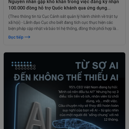
Nguyên nhân gặp khó khăn trong việc đăng ký nhận
100.000 đồng hỗ trợ Quốc khánh qua ứng dụng
VNeID
(Theo thông tin từ Cục Cảnh sát quản lý hành chính về trật tự
xã hội) - Lãnh đạo Cục cho biết đang tích cực thực hiện các
biện pháp cập nhật và bảo trì hệ thống, đồng thời phối hợp làm
việc với các ngân hàng có liên quan để đảm bảo quy trình hỗ
Đọc tiếp
trợ an sinh xã hội diễn ra thuận lợi. Sẽ có thông tin cụ thể cho
người dân trong thời gian tới.