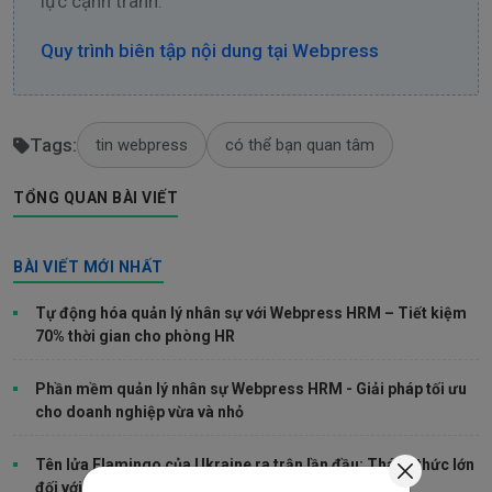
lực cạnh tranh.
Quy trình biên tập nội dung tại Webpress
Tags:
tin webpress
có thể bạn quan tâm
TỔNG QUAN BÀI VIẾT
BÀI VIẾT MỚI NHẤT
Tự động hóa quản lý nhân sự với Webpress HRM – Tiết kiệm
70% thời gian cho phòng HR
Phần mềm quản lý nhân sự Webpress HRM - Giải pháp tối ưu
cho doanh nghiệp vừa và nhỏ
Tên lửa Flamingo của Ukraine ra trận lần đầu: Thách thức lớn
đối với Nga