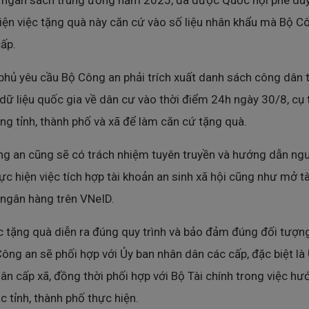
ngân sách trung ương năm 2025, đã được Quốc hội phê duy
iện việc tặng quà này căn cứ vào số liệu nhân khẩu mà Bộ C
ấp.
phủ yêu cầu Bộ Công an phải trích xuất danh sách công dân 
dữ liệu quốc gia về dân cư vào thời điểm 24h ngày 30/8, cụ 
ng tỉnh, thành phố và xã để làm căn cứ tặng quà.
g an cũng sẽ có trách nhiệm tuyên truyền và hướng dẫn ng
ực hiện việc tích hợp tài khoản an sinh xã hội cũng như mở tà
ngân hàng trên VNeID.
c tặng quà diễn ra đúng quy trình và bảo đảm đúng đối tượng
ông an sẽ phối hợp với Ủy ban nhân dân các cấp, đặc biệt là
ân cấp xã, đồng thời phối hợp với Bộ Tài chính trong việc hư
c tỉnh, thành phố thực hiện.