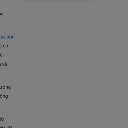
sẽ
 xã hội
ã có
ài
n và
trường
hông
từ