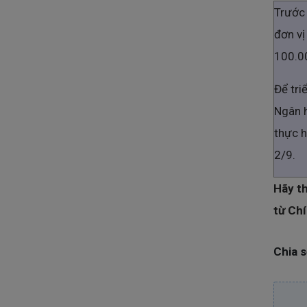
Trước 
đơn vị
100.0
Để tri
Ngân 
thực h
2/9.
Hãy th
từ Ch
Chia s