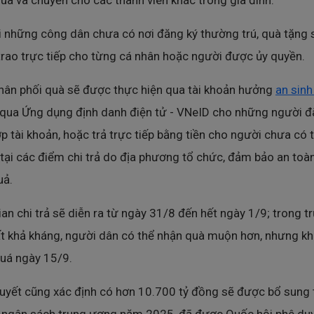
uà và chuyển cho các thành viên khác trong gia đình.
i những công dân chưa có nơi đăng ký thường trú, quà tặng 
rao trực tiếp cho từng cá nhân hoặc người được ủy quyền.
hân phối quà sẽ được thực hiện qua tài khoản hưởng
an sinh
qua Ứng dụng định danh điện tử - VNeID cho những người đ
ợp tài khoản, hoặc trả trực tiếp bằng tiền cho người chưa có t
tại các điểm chi trả do địa phương tổ chức, đảm bảo an toà
uả.
ian chi trả sẽ diễn ra từ ngày 31/8 đến hết ngày 1/9; trong 
t khả kháng, người dân có thể nhận quà muộn hơn, nhưng k
uá ngày 15/9.
uyết cũng xác định có hơn 10.700 tỷ đồng sẽ được bổ sung 