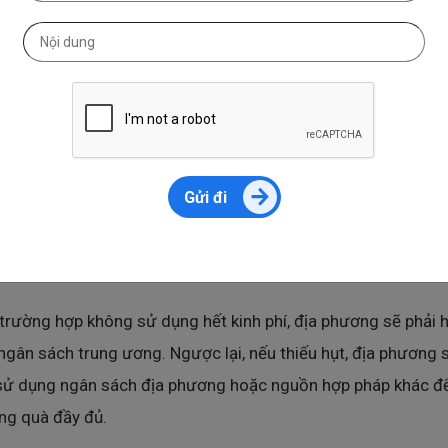
àng Nhà nước Việt Nam sẽ đảm bảo hệ thống thanh toán và 
 đáp ứng nhu cầu chi trả cho người dân, đồng thời chỉ đạo 
àng thương mại, đặc biệt là những ngân hàng có tài khoản v
à nước, phối hợp tổ chức thanh toán kịp thời.
Gửi đi
 nhân dân các tỉnh, thành phố cũng sẽ chỉ đạo Sở Tài chính
n đối đủ nguồn lực từ ngân sách trung ương và ngân sách đ
 để thực hiện tặng quà cho người dân trên địa bàn.
trường hợp không sử dụng hết kinh phí, địa phương sẽ phải 
i ngân sách trung ương. Ngược lại, nếu thiếu hụt, địa phương 
sử dụng ngân sách địa phương hoặc nguồn hợp pháp khác 
ng quà đầy đủ.