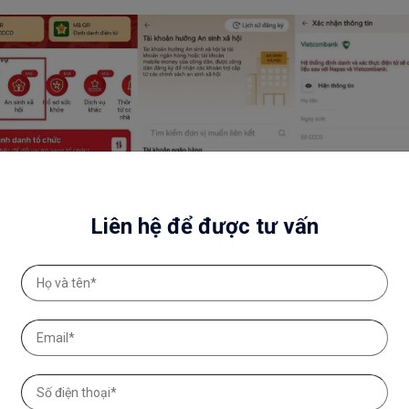
Liên hệ để được tư vấn
Các bước đăng ký tài khoản an sinh xã hội trên VNeID (Ảnh: H.N.)
ảo hệ thống thanh toán, tiền mặt để chi trả cho 