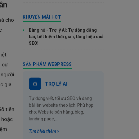
dân
KHUYẾN MÃI HOT
uà cho
c
Bùng nổ - Trợ lý AI: Tự động đăng
bài, tiết kiệm thời gian, tăng hiệu quả
SEO!
iệt
g cư
SẢN PHẨM WEBPRESS
à người
TRỢ LÝ AI
c gia
Tự động viết, tối ưu SEO và đăng
bài lên website theo lịch. Phù hợp
Số tiền
cho: Website bán hàng, blog,
ộ hoặc
landing page,...
hiệm
Tìm hiểu thêm >