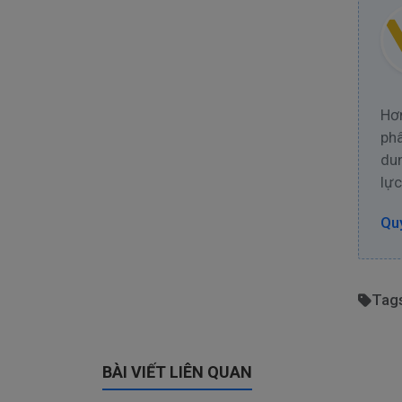
Hơn
phâ
dun
lực
Quy
Tag
BÀI VIẾT LIÊN QUAN