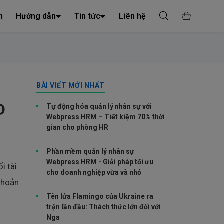
n
Hướng dẫn
Tin tức
Liên hệ
BÀI VIẾT MỚI NHẤT
D
Tự động hóa quản lý nhân sự với
Webpress HRM – Tiết kiệm 70% thời
gian cho phòng HR
Phần mềm quản lý nhân sự
Webpress HRM - Giải pháp tối ưu
i tài
cho doanh nghiệp vừa và nhỏ
khoản
Tên lửa Flamingo của Ukraine ra
trận lần đầu: Thách thức lớn đối với
Nga