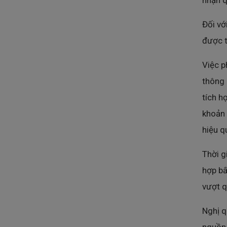
nhận q
Đối vớ
được t
Việc p
thông 
tích h
khoản 
hiệu q
Thời g
hợp bấ
vượt q
Nghị q