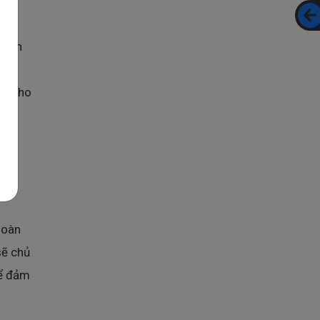
tiền
các
ới Kho
 đảm
ịa
hoàn
sẽ chủ
để đảm