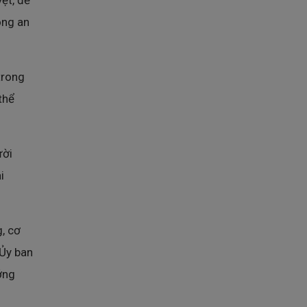
ệt, để
ông an
trong
thể
ười
i
, cơ
 Ủy ban
ớng