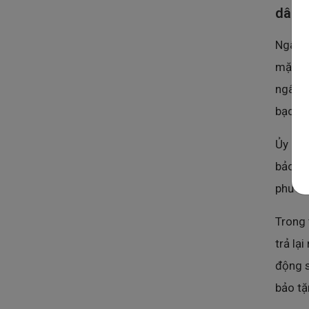
dân
Ngân h
mặt để
ngân h
bạc Nh
Ủy ban
bảo câ
phương
Trong 
trả lạ
động 
bảo tặ