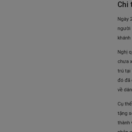
Chi 
Ngày 2
người
khánh 
Nghị q
chưa x
trú tạ
đó đã 
về dân
Cụ thể
tặng s
thành 