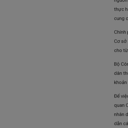
nguồn 
thực h
cung c
Chính 
Cơ sở 
cho từ
Bộ Côn
dân th
khoản 
Để việ
quan C
nhân d
dẫn cá