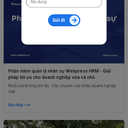
Gửi đi
Phần mềm quản lý nhân sự Webpress HRM - Giải
pháp tối ưu cho doanh nghiệp vừa và nhỏ
Khi Excel không còn đủ - Câu chuyện của nhiều doanh nghiệp
Việt
Đọc tiếp