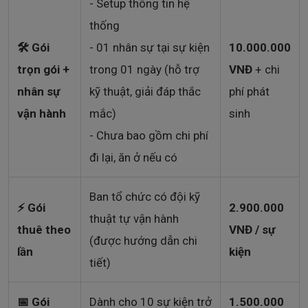
- Setup thông tin hệ
thống
🛠️ Gói
- 01 nhân sự tại sự kiện
10.000.000
trọn gói +
trong 01 ngày (hỗ trợ
VNĐ
+ chi
nhân sự
kỹ thuật, giải đáp thắc
phí phát
vận hành
mắc)
sinh
- Chưa bao gồm chi phí
đi lại, ăn ở nếu có
Ban tổ chức có đội kỹ
⚡ Gói
2.900.000
thuật tự vận hành
thuê theo
VNĐ / sự
(được hướng dẫn chi
lần
kiện
tiết)
📅 Gói
Dành cho 10 sự kiện trở
1.500.000