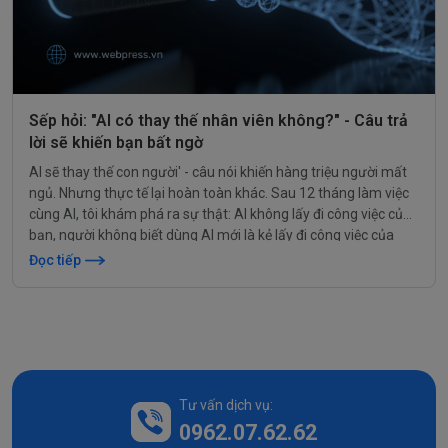
Sếp hỏi: "AI có thay thế nhân viên không?" - Câu trả
lời sẽ khiến bạn bất ngờ
AI sẽ thay thế con người' - câu nói khiến hàng triệu người mất
ngủ. Nhưng thực tế lại hoàn toàn khác. Sau 12 tháng làm việc
cùng AI, tôi khám phá ra sự thật: AI không lấy đi công việc của
bạn, người không biết dùng AI mới là kẻ lấy đi công việc của
bạn. Và đây là cách để bạn nằm trong nhóm thứ hai.
Đọc tiếp
Tư vấn dịch vụ:
0962.07.62.62