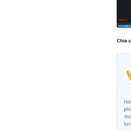
Chia s
Hơn
phâ
dun
lực