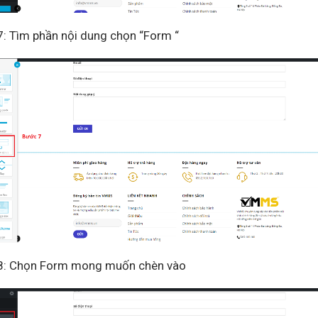
: Tìm phần nội dung chọn “Form “
Liên hệ để được tư vấn
8: Chọn Form mong muốn chèn vào