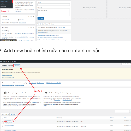
: Add new hoặc chỉnh sửa các contact có sẵn