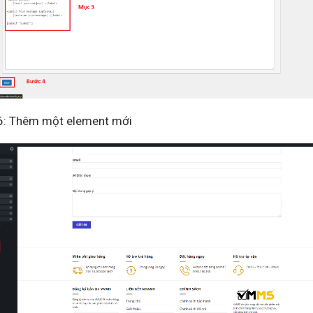
6: Thêm một element mới