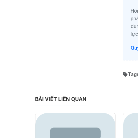
Hơn
phâ
dun
lực
Quy
Tag
BÀI VIẾT LIÊN QUAN