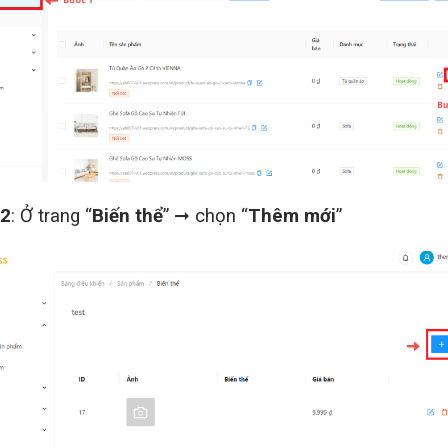
 2
: Ở trang “
Biến thể
” ➞ chọn “
Thêm mới
”