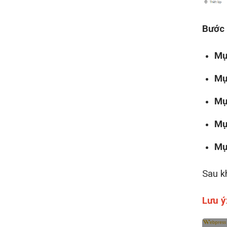
Bước
Mụ
Mụ
Mụ
Mụ
Mụ
Sau k
Lưu ý