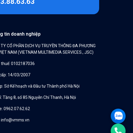
3.88.63.63
g tin doanh nghiệp
 TY CỔ PHẦN DỊCH VỤ TRUYỀN THÔNG ĐA PHƯƠNG
VIỆT NAM (VIETNAM MULTIMEDIA SERVICES., JSC)
 thuế: 0102187036
cấp: 14/03/2007
ấp: Sở Kế hoạch và Đầu tư Thành phố Hà Nội
ỉ: Tầng 8, số 85 Nguyễn Chí Thanh, Hà Nội
e: 0962.07.62.62
:
info@vmms.vn