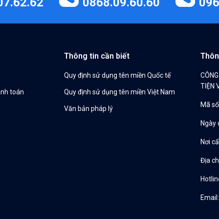
07.62.62
0868.09.60.60
096
Thông tin cần biết
Thôn
Quy định sử dụng tên miền Quốc tế
CÔNG
TIỆN 
anh toán
Quy định sử dụng tên miền Việt Nam
Mã số
Văn bản pháp lý
Ngày 
Nơi c
Địa ch
Hotlin
Email