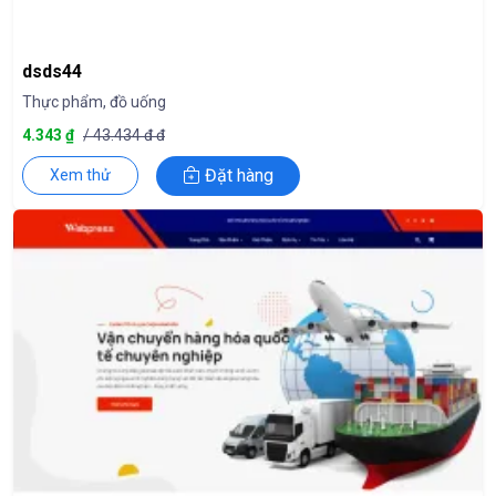
dsds44
Thực phẩm, đồ uống
4.343 ₫
/ 43.434 đ đ
Đặt hàng
Xem thử