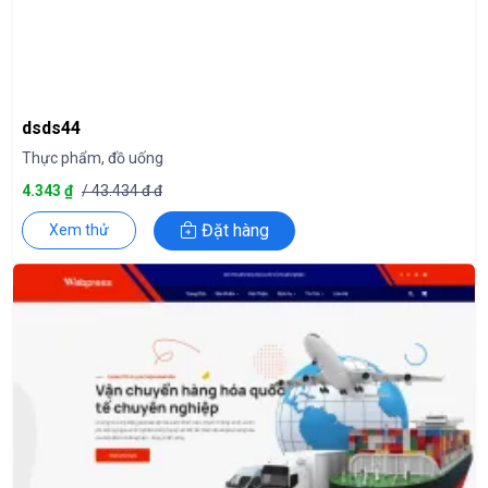
dsds44
Thực phẩm, đồ uống
4.343 ₫
/ 43.434 đ đ
Đặt hàng
Xem thử