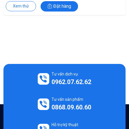
Đặt hàng
Xem thử
Tư vấn dịch vụ:
0962.07.62.62
Tư vấn sản phẩm
0868.09.60.60
Hỗ trợ kỹ thuật: