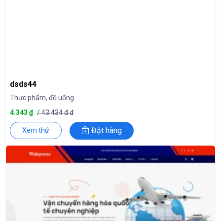
dsds44
Thực phẩm, đồ uống
4.343 ₫
/ 43.434 đ đ
Đặt hàng
Xem thử