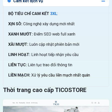
Cam kết dịch vụ
BỘ TIÊU CHÍ CAM KẾT
3XL
:
XỊN SÒ:
Công nghệ xây dựng mới nhất
XANH MƯỚT:
Điểm SEO web full xanh
XÀI MƯỢT:
Luôn cập nhật phiên bản mới
LINH HOẠT:
Linh hoạt tiếp nhận yêu cầu
LIÊN TỤC:
Liên tục trao đổi thông tin
LIỀN MẠCH:
Xử
lý yêu cầu liền mạch nhất quán
Thời trang cao cấp TICOSTORE