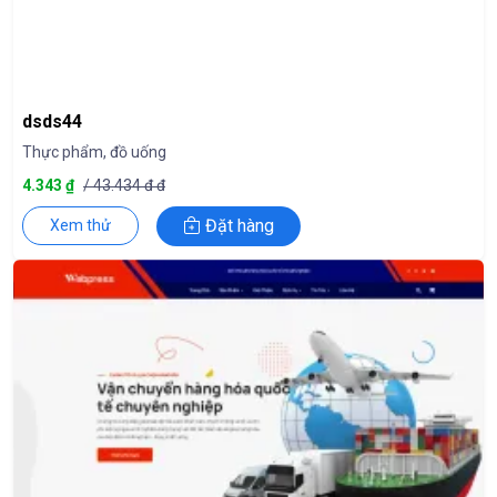
dsds44
Thực phẩm, đồ uống
4.343 ₫
/ 43.434 đ đ
Đặt hàng
Xem thử