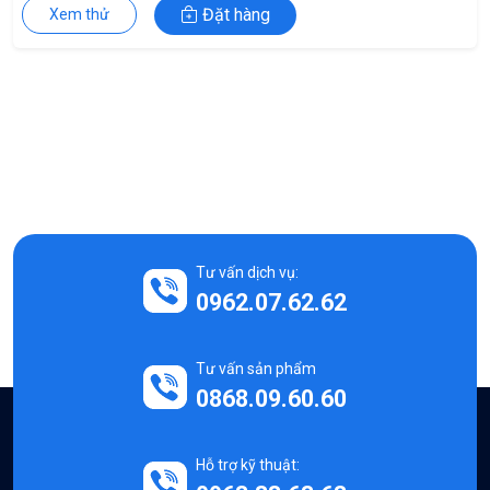
Đặt hàng
Xem thử
Tư vấn dịch vụ:
0962.07.62.62
Tư vấn sản phẩm
0868.09.60.60
Hỗ trợ kỹ thuật: