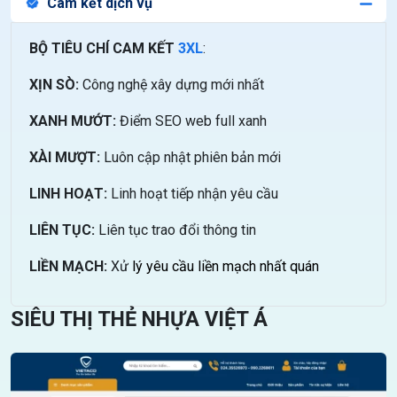
Cam kết dịch vụ
BỘ TIÊU CHÍ CAM KẾT
3XL
:
XỊN SÒ:
Công nghệ xây dựng mới nhất
XANH MƯỚT:
Điểm SEO web full xanh
XÀI MƯỢT:
Luôn cập nhật phiên bản mới
LINH HOẠT:
Linh hoạt tiếp nhận yêu cầu
LIÊN TỤC:
Liên tục trao đổi thông tin
LIỀN MẠCH:
Xử
lý yêu cầu liền mạch nhất quán
SIÊU THỊ THẺ NHỰA VIỆT Á