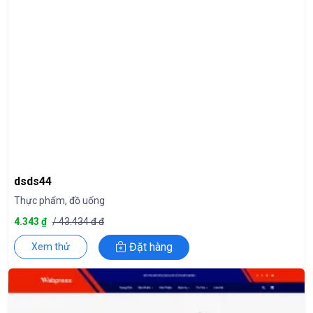
dsds44
Thực phẩm, đồ uống
4.343 ₫
/ 43.434 đ đ
Đặt hàng
Xem thử