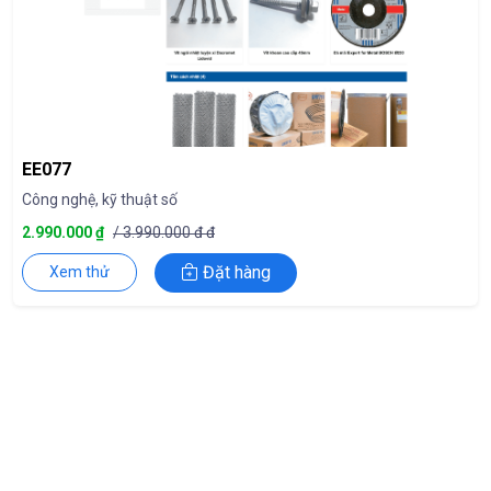
EE077
Công nghệ, kỹ thuật số
2.990.000 ₫
/ 3.990.000 đ đ
Đặt hàng
Xem thử