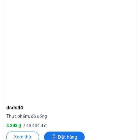
dsds44
Thực phẩm, đồ uống
4.343 ₫
/ 43.434 đ đ
Đặt hàng
Xem thử