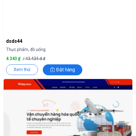
dsds44
Thực phẩm, đồ uống
4.343 ₫
/ 43.434 đ đ
Đặt hàng
Xem thử