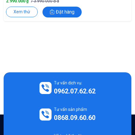
2.990.000 ₫
/ 3.990.000 đ đ
Đặt hàng
Xem thử
Tư vấn dịch vụ:
0962.07.62.62
Tư vấn sản phẩm
0868.09.60.60