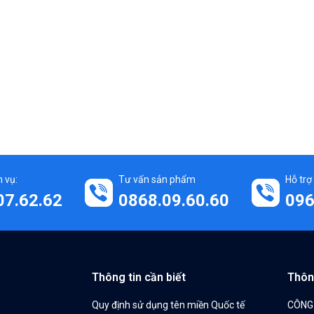
 vụ:
Tư vấn sản phẩm
Hỗ trợ
07.62.62
0868.09.60.60
096
Thông tin cần biết
Thôn
Quy định sử dụng tên miền Quốc tế
CÔNG