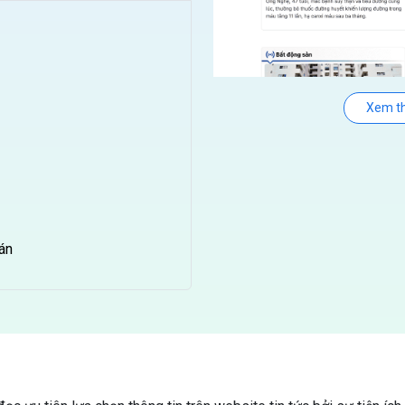
Xem t
án