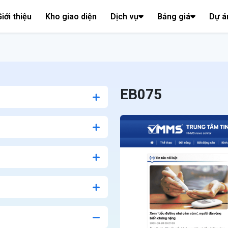
iới thiệu
Kho giao diện
Dịch vụ
Bảng giá
Dự á
EB075