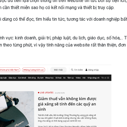
đọc ưu tiên lựa chọn thông tin trên website tin tức bởi sự tiện ích
 cần thiết miễn sao họ có kết nối mạng và thiết bị truy cập.
dùng có thể đọc, tìm hiểu tin tức, tương tác với doanh nghiệp bất
 vực: kinh doanh, giải trí, pháp luật, du lịch, giáo dục, số hóa,...
theo từng phút, vì vậy tính năng của website rất thân thiện, đơn