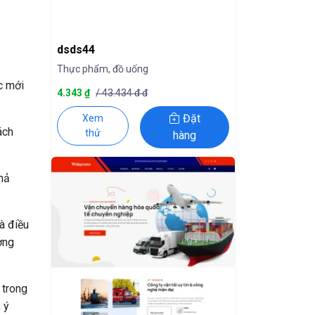
dsds44
Thực phẩm, đồ uống
c mới
4.343 ₫
/ 43.434 đ đ
Đặt
Xem
ách
thử
hàng
khả
à điều
ợng
 trong
 ý