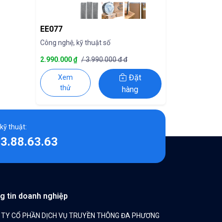
EE077
Công nghệ, kỹ thuật số
2.990.000 ₫
/ 3.990.000 đ đ
Đặt
Xem
thử
hàng
 kỹ thuật:
3.88.63.63
g tin doanh nghiệp
 TY CỔ PHẦN DỊCH VỤ TRUYỀN THÔNG ĐA PHƯƠNG