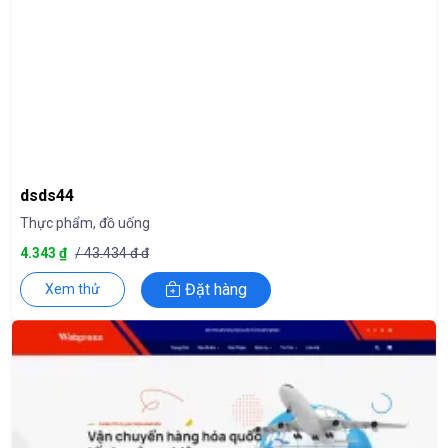
dsds44
Thực phẩm, đồ uống
4.343 ₫
/ 43.434 đ đ
Đặt hàng
Xem thử