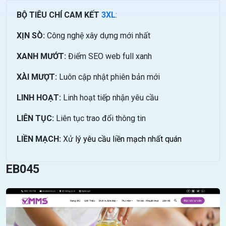
BỘ TIÊU CHÍ CAM KẾT
3XL
:
XỊN SÒ:
Công nghệ xây dựng mới nhất
XANH MƯỚT:
Điểm SEO web full xanh
XÀI MƯỢT:
Luôn cập nhật phiên bản mới
LINH HOẠT:
Linh hoạt tiếp nhận yêu cầu
LIÊN TỤC:
Liên tục trao đổi thông tin
LIỀN MẠCH:
Xử
lý yêu cầu liền mạch nhất quán
EB045