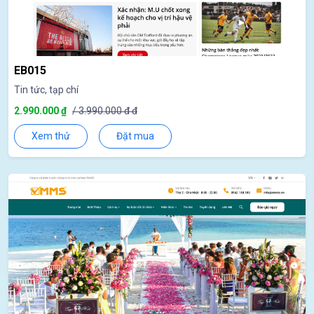
EB015
Tin tức, tạp chí
2.990.000 ₫
/ 3.990.000 đ đ
Xem thử
Đặt mua