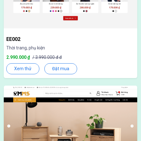
EE002
Thời trang, phụ kiện
2.990.000 ₫
/ 3.990.000 đ đ
Xem thử
Đặt mua