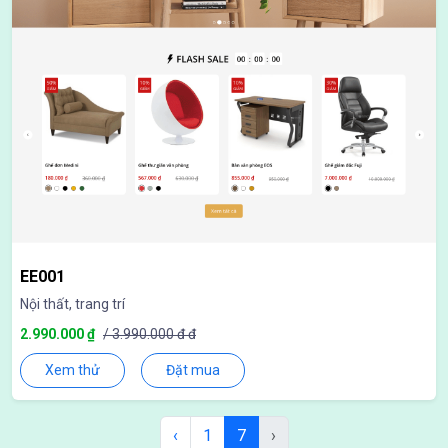
EE001
Nội thất, trang trí
2.990.000 ₫
/ 3.990.000 đ đ
Xem thử
Đặt mua
‹
1
7
›